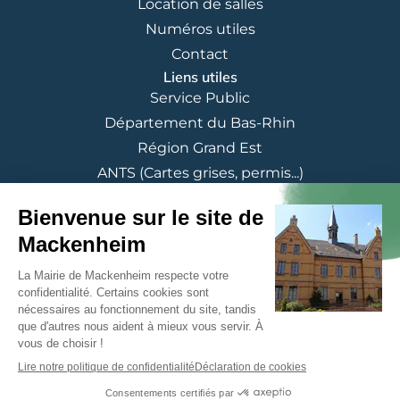
Location de salles
Numéros utiles
Contact
Liens utiles
Service Public
Département du Bas-Rhin
Région Grand Est
ANTS (Cartes grises, permis...)
© 2025 Commune de Mackenheim - Tous droits réservés
Mentions légales
Politique de confidentialité
CGU
Accessibilité
Politique de cookies
Réglement location
Plan du site