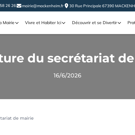
 58 26 26
mairie@mackenheim.fr
30 Rue Principale 67390 MACKEN
 Mairie
Vivre et Habiter Ici
Découvrir et se Divertir
Pra
ure du secrétariat de
16/6/2026
ariat de mairie