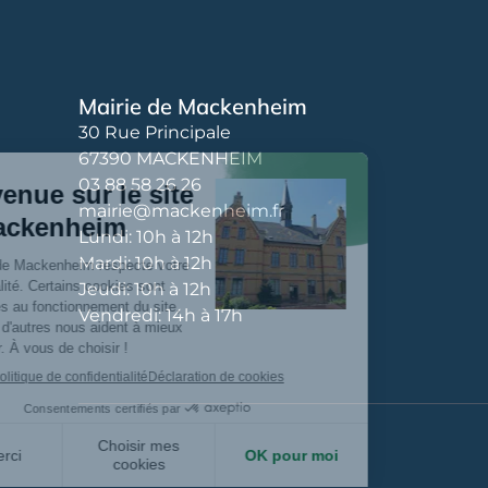
Mairie de Mackenheim
30 Rue Principale
67390 MACKENHEIM
03 88 58 26 26
mairie@mackenheim.fr
Lundi: 10h à 12h
Mardi: 10h à 12h
Jeudi: 10h à 12h
Vendredi: 14h à 17h